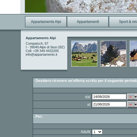
Appartaments Alpi
Appartamenti
Sport & re
Appartaments Alpi
Compatsch, 67
I - 39040 Alpe di Siusi (BZ)
Cell. +39 349 4432205
info@appartaments.it
- Desidero ricevere un'offerta scritta per il seguente period
dal:
al:
- Per:
Adulti: