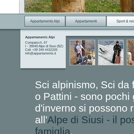
Appartaments Alpi
Appartamenti
Sport & re
Appartaments Alpi
Compatsch, 67
I - 39040 Alpe di Siusi (BZ)
Cell. +39 349 4432205
info@appartaments.it
Sci alpinismo, Sci da 
o Pattini - sono pochi g
d'inverno si possono 
all'
Alpe di Siusi - il po
famiglia
.